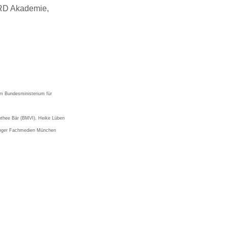
ORD Akademie,
im Bundesministerium für
othee Bär (BMVI), Heike Lüben
inger Fachmedien München