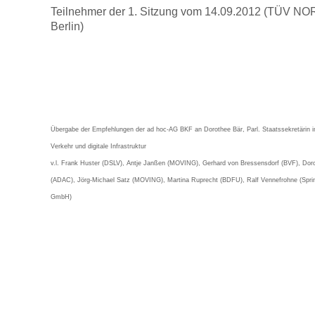
Teilnehmer der 1. Sitzung vom 14.09.2012 (TÜV N
Berlin)
Übergabe der Empfehlungen der ad hoc-AG BKF an Dorothee Bär, Parl. Staatssekretärin 
Verkehr und digitale Infrastruktur
v.l. Frank Huster (DSLV), Antje Janßen (MOVING), Gerhard von Bressensdorf (BVF), Dor
(ADAC), Jörg-Michael Satz (MOVING), Martina Ruprecht (BDFU), Ralf Vennefrohne (Spr
GmbH)